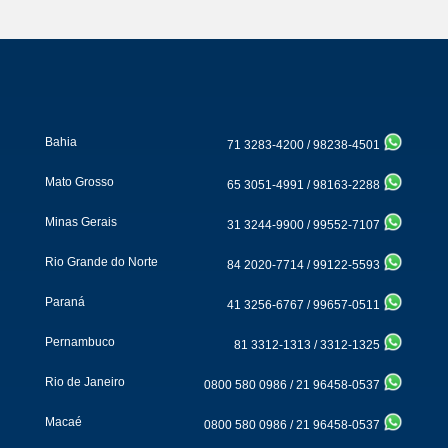
Bahia
71 3283-4200
/
98238-4501
Mato Grosso
65 3051-4991
/
98163-2288
Minas Gerais
31 3244-9900
/
99552-7107
Rio Grande do Norte
84 2020-7714
/
99122-5593
Paraná
41 3256-6767
/
99657-0511
Pernambuco
81 3312-1313
/
3312-1325
Rio de Janeiro
0800 580 0986
/
21 96458-0537
Macaé
0800 580 0986
/
21 96458-0537