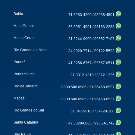
Bahia
71 3283-4200
/
98238-4501
Mato Grosso
65 3051-4991
/
98163-2288
Minas Gerais
31 3244-9900
/
99552-7107
Rio Grande do Norte
84 2020-7714
/
99122-5593
Paraná
41 3256-6767
/
99657-0511
Pernambuco
81 3312-1313
/
3312-1325
Rio de Janeiro
0800 580 0986
/
21 96458-0537
Macaé
0800 580 0986
/
21 96458-0537
Rio Grande do Sul
51 3472-6100
/
3472-6100
Santa Catarina
47 3028-6868
/
99658-1742
São Paulo