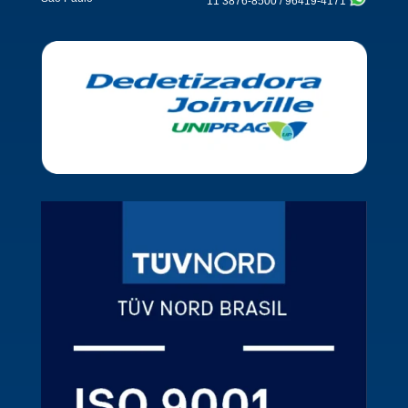
11 3876-8500
/
96419-4171