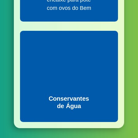
com ovos do Bem
Conservantes
de Água