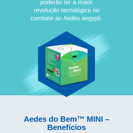
poderão ter a maior
revolução tecnológica no
combate ao Aedes aegypti.
Aedes do Bem™ MINI –
Benefícios