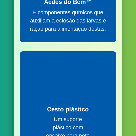
Aedes do Bem™
E componentes quí
micos
que
auxiliam a eclosão das larvas e
ração para alimentação destas.
Cesto plástico
Um suporte
plástico com
encaixe para pote