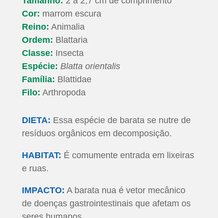
Tamanho:
2 a 2,7 cm de comprimento
Cor:
marrom escura
Reino:
Animalia
Ordem:
Blattaria
Classe:
Insecta
Espécie:
Blatta orientalis
Família:
Blattidae
Filo:
Arthropoda
DIETA:
Essa espécie de barata se nutre de
resíduos orgânicos em decomposição.
HABITAT:
É comumente entrada em lixeiras
e ruas.
IMPACTO:
A barata nua é vetor mecânico
de doenças gastrointestinais que afetam os
seres humanos.