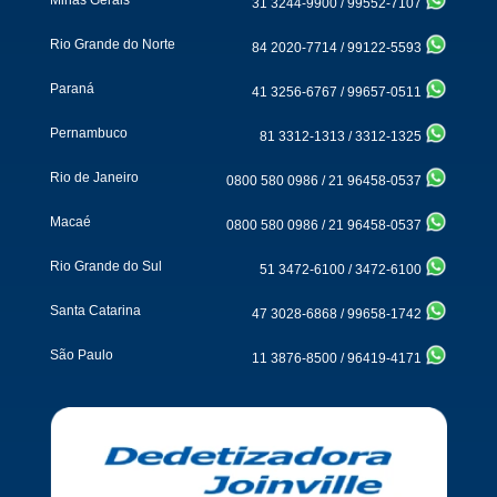
31 3244-9900
/
99552-7107
Rio Grande do Norte
84 2020-7714
/
99122-5593
Paraná
41 3256-6767
/
99657-0511
Pernambuco
81 3312-1313
/
3312-1325
Rio de Janeiro
0800 580 0986
/
21 96458-0537
Macaé
0800 580 0986
/
21 96458-0537
Rio Grande do Sul
51 3472-6100
/
3472-6100
Santa Catarina
47 3028-6868
/
99658-1742
São Paulo
11 3876-8500
/
96419-4171