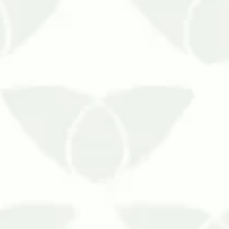
e ao mosquito Aedes aegypti é essencial para a sua s