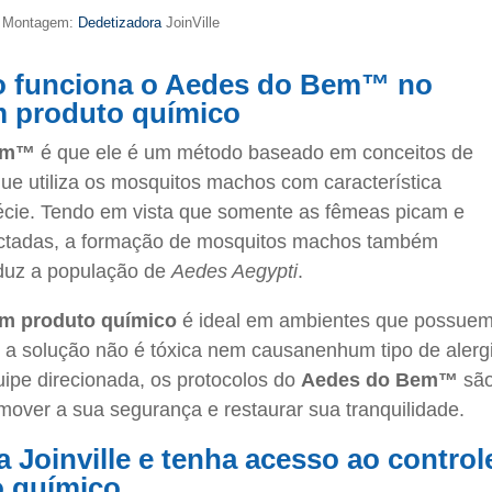
/ Montagem:
Dedetizadora
JoinVille
o funciona o Aedes do Bem™ no
m produto químico
em™
é que ele é um método baseado em conceitos de
ue utiliza os mosquitos machos com característica
spécie. Tendo em vista que somente as fêmeas picam e
ectadas, a formação de mosquitos machos também
duz a população de
Aedes Aegypti
.
em produto químico
é ideal em ambientes que possue
s a solução não é tóxica nem causanenhum tipo de alerg
ipe direcionada, os protocolos do
Aedes do Bem™
sã
over a sua segurança e restaurar sua tranquilidade.
 Joinville e tenha acesso ao control
o químico