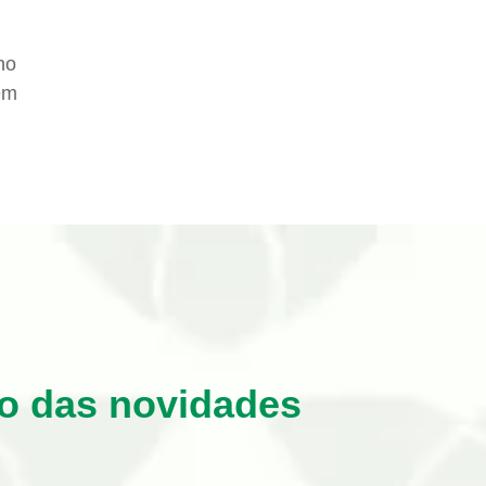
no
em
ro das novidades