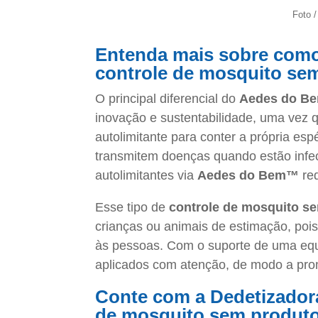
Foto 
Entenda mais sobre com
controle de mosquito se
O principal diferencial do
Aedes do B
inovação e sustentabilidade, uma vez q
autolimitante para conter a própria e
transmitem doenças quando estão inf
autolimitantes via
Aedes do Bem™
re
Esse tipo de
controle de mosquito s
crianças ou animais de estimação, poi
às pessoas. Com o suporte de uma equ
aplicados com atenção, de modo a prom
Conte com a Dedetizadora
de mosquito sem produt