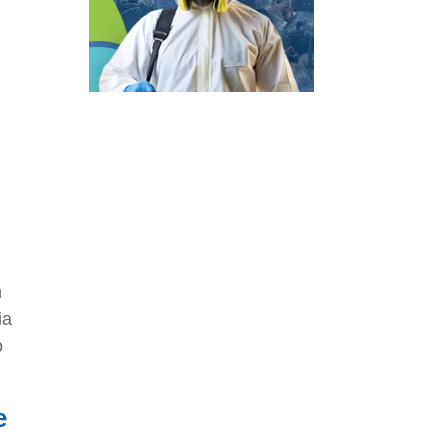
m
ia
o
e