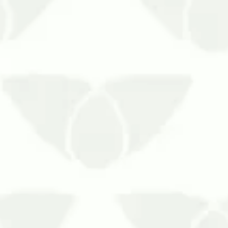
ortas com telas mosquiteiras é uma medida eficaz para e
residências.