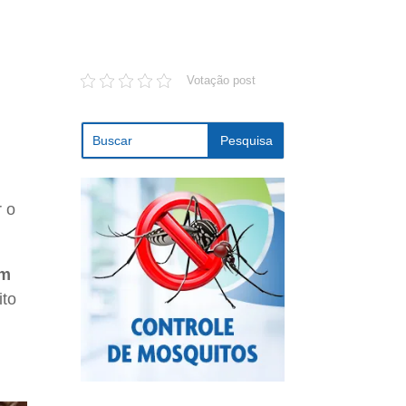
Votação post
r o
em
ito