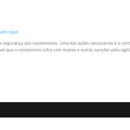
ade legal
e segurança dos condomínios. Uma das ações necessárias é o contro
vel que o condomínio sofra com multas e outras sanções pela vigilâ